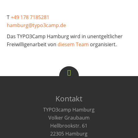
T
+49 178 7185281
hamburg@typo3camp.de
Das TYPO3Camp Hamburg wird in unentgeltlicher
Freiwilligenarbeit von
diesem Team
organisiert.
Kontakt
TYPO3camp Hamburg
Volker Graubaum
Hellbrookstr. 61
22305 Hamburg