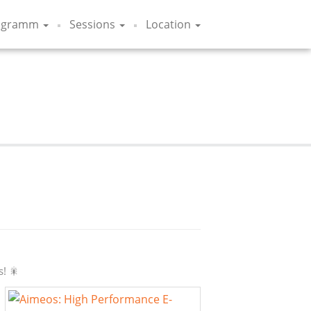
ogramm
Sessions
Location
! 🎇