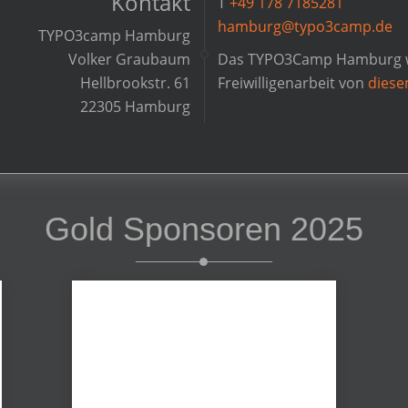
Kontakt
T
+49 178 7185281
hamburg@typo3camp.de
TYPO3camp Hamburg
Volker Graubaum
Das TYPO3Camp Hamburg wir
Hellbrookstr. 61
Freiwilligenarbeit von
dies
22305 Hamburg
Gold Sponsoren 2025