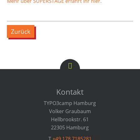
Mehr über SUPERSTAGE erfahrt Ihr hier.
Zurück
Kontakt
TYPO3camp Hamburg
Volker Graubaum
Hellbrookstr. 61
22305 Hamburg
T
+49 178 7185281