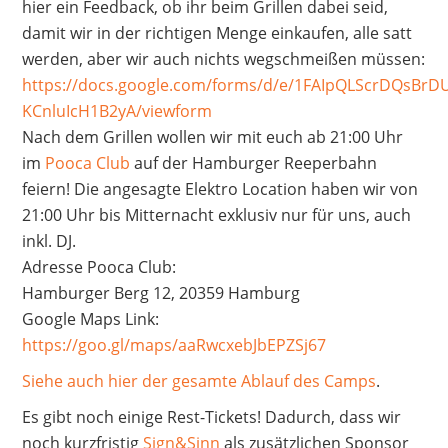
hier ein Feedback, ob ihr beim Grillen dabei seid,
damit wir in der richtigen Menge einkaufen, alle satt
werden, aber wir auch nichts wegschmeißen müssen:
https://docs.google.com/forms/d/e/1FAIpQLScrDQsBr
KCnluIcH1B2yA/viewform
Nach dem Grillen wollen wir mit euch ab 21:00 Uhr
im
Pooca Club
auf der Hamburger Reeperbahn
feiern! Die angesagte Elektro Location haben wir von
21:00 Uhr bis Mitternacht exklusiv nur für uns, auch
inkl. DJ.
Adresse Pooca Club:
Hamburger Berg 12, 20359 Hamburg
Google Maps Link:
https://goo.gl/maps/aaRwcxebJbEPZSj67
Siehe auch hier der gesamte Ablauf des Camps
.
Es gibt noch einige Rest-Tickets! Dadurch, dass wir
noch kurzfristig
Sign&Sinn
als zusätzlichen Sponsor